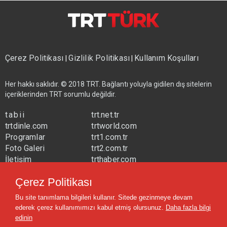
Çerez Politikası
Gizlilik Politikası
Kullanım Koşulları
|
|
Her hakkı saklıdır. © 2018 TRT. Bağlantı yoluyla gidilen dış sitelerin
içeriklerinden TRT sorumlu değildir.
tabii
trt.net.tr
trtdinle.com
trtworld.com
Programlar
trt1.com.tr
Foto Galeri
trt2.com.tr
İletişim
trthaber.com
Yayın Frekansları
trtspor.com.tr
Çerez Politikası
trtavaz.com.tr
Bu site tanımlama bilgileri kullanır. Sitede gezinmeye devam
trtmuzik.net.tr
ederek çerez kullanımımızı kabul etmiş olursunuz.
Daha fazla bilgi
trtcocuk.net.tr
edinin