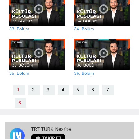
33. Bölüm
34. Bölüm
35. Bölüm
36. Bölüm
1
2
3
4
5
6
7
8
TRT TÜRK Next'te