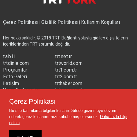
Çerez Politikası
Gizlilik Politikası
Kullanım Koşulları
|
|
Her hakkı saklıdır. © 2018 TRT. Bağlantı yoluyla gidilen dış sitelerin
içeriklerinden TRT sorumlu değildir.
tabii
trt.net.tr
trtdinle.com
trtworld.com
Programlar
trt1.com.tr
Foto Galeri
trt2.com.tr
İletişim
trthaber.com
Yayın Frekansları
trtspor.com.tr
Çerez Politikası
trtavaz.com.tr
trtmuzik.net.tr
Bu site tanımlama bilgileri kullanır. Sitede gezinmeye devam
trtcocuk.net.tr
ederek çerez kullanımımızı kabul etmiş olursunuz.
Daha fazla bilgi
edinin