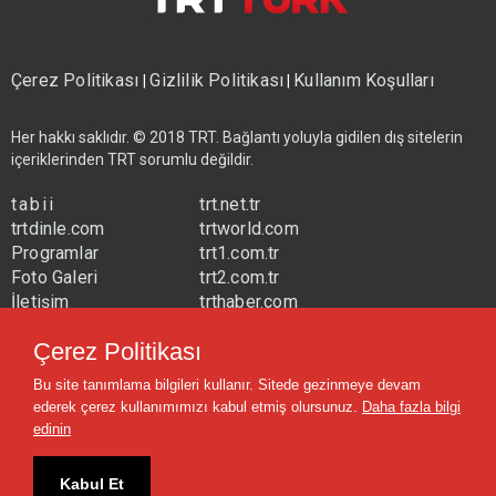
Çerez Politikası
Gizlilik Politikası
Kullanım Koşulları
|
|
Her hakkı saklıdır. © 2018 TRT. Bağlantı yoluyla gidilen dış sitelerin
içeriklerinden TRT sorumlu değildir.
tabii
trt.net.tr
trtdinle.com
trtworld.com
Programlar
trt1.com.tr
Foto Galeri
trt2.com.tr
İletişim
trthaber.com
Yayın Frekansları
trtspor.com.tr
Çerez Politikası
trtavaz.com.tr
Bu site tanımlama bilgileri kullanır. Sitede gezinmeye devam
trtmuzik.net.tr
ederek çerez kullanımımızı kabul etmiş olursunuz.
Daha fazla bilgi
trtcocuk.net.tr
edinin
Kabul Et