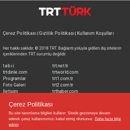
Çerez Politikası
Gizlilik Politikası
Kullanım Koşulları
|
|
Her hakkı saklıdır. © 2018 TRT. Bağlantı yoluyla gidilen dış sitelerin
içeriklerinden TRT sorumlu değildir.
tabii
trt.net.tr
trtdinle.com
trtworld.com
Programlar
trt1.com.tr
Foto Galeri
trt2.com.tr
İletişim
trthaber.com
Yayın Frekansları
trtspor.com.tr
Çerez Politikası
trtavaz.com.tr
Bu site tanımlama bilgileri kullanır. Sitede gezinmeye devam
trtmuzik.net.tr
ederek çerez kullanımımızı kabul etmiş olursunuz.
Daha fazla bilgi
trtcocuk.net.tr
edinin