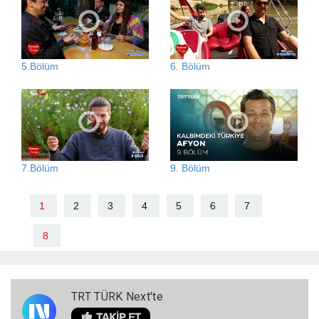
5.Bölüm
6. Bölüm
7.Bölüm
9. Bölüm
1
2
3
4
5
6
7
8
TRT TÜRK Next'te