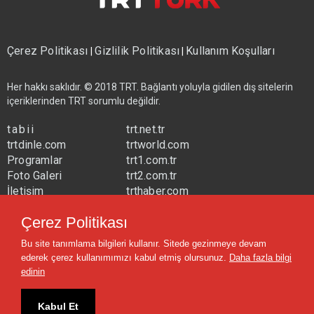
Çerez Politikası
Gizlilik Politikası
Kullanım Koşulları
|
|
Her hakkı saklıdır. © 2018 TRT. Bağlantı yoluyla gidilen dış sitelerin
içeriklerinden TRT sorumlu değildir.
tabii
trt.net.tr
trtdinle.com
trtworld.com
Programlar
trt1.com.tr
Foto Galeri
trt2.com.tr
İletişim
trthaber.com
Yayın Frekansları
trtspor.com.tr
Çerez Politikası
trtavaz.com.tr
Bu site tanımlama bilgileri kullanır. Sitede gezinmeye devam
trtmuzik.net.tr
ederek çerez kullanımımızı kabul etmiş olursunuz.
Daha fazla bilgi
trtcocuk.net.tr
edinin
Kabul Et