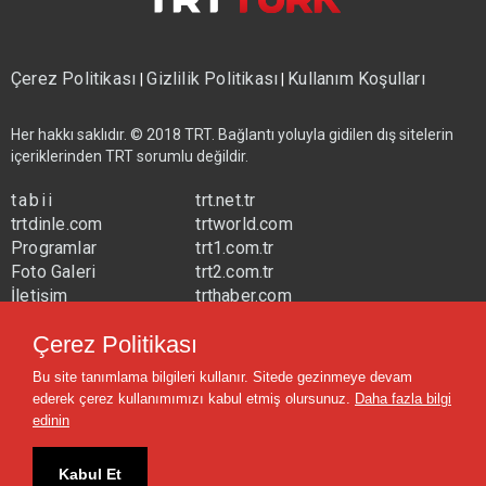
Çerez Politikası
Gizlilik Politikası
Kullanım Koşulları
|
|
Her hakkı saklıdır. © 2018 TRT. Bağlantı yoluyla gidilen dış sitelerin
içeriklerinden TRT sorumlu değildir.
tabii
trt.net.tr
trtdinle.com
trtworld.com
Programlar
trt1.com.tr
Foto Galeri
trt2.com.tr
İletişim
trthaber.com
Yayın Frekansları
trtspor.com.tr
Çerez Politikası
trtavaz.com.tr
Bu site tanımlama bilgileri kullanır. Sitede gezinmeye devam
trtmuzik.net.tr
ederek çerez kullanımımızı kabul etmiş olursunuz.
Daha fazla bilgi
trtcocuk.net.tr
edinin
Kabul Et