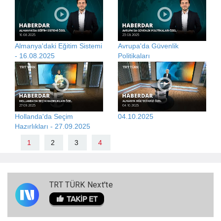
Almanya'daki Eğitim Sistemi
Avrupa'da Güvenlik
- 16.08.2025
Politikaları
Hollanda'da Seçim
04.10.2025
Hazırlıkları - 27.09.2025
1
2
3
4
TRT TÜRK Next'te