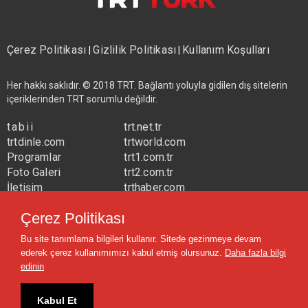
Çerez Politikası
Gizlilik Politikası
Kullanım Koşulları
|
|
Her hakkı saklıdır. © 2018 TRT. Bağlantı yoluyla gidilen dış sitelerin
içeriklerinden TRT sorumlu değildir.
tabii
trt.net.tr
trtdinle.com
trtworld.com
Programlar
trt1.com.tr
Foto Galeri
trt2.com.tr
İletişim
trthaber.com
Yayın Frekansları
trtspor.com.tr
Çerez Politikası
trtavaz.com.tr
Bu site tanımlama bilgileri kullanır. Sitede gezinmeye devam
trtmuzik.net.tr
ederek çerez kullanımımızı kabul etmiş olursunuz.
Daha fazla bilgi
trtcocuk.net.tr
edinin
Kabul Et