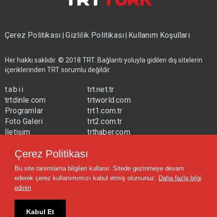
Çerez Politikası
Gizlilik Politikası
Kullanım Koşulları
|
|
Her hakkı saklıdır. © 2018 TRT. Bağlantı yoluyla gidilen dış sitelerin
içeriklerinden TRT sorumlu değildir.
tabii
trt.net.tr
trtdinle.com
trtworld.com
Programlar
trt1.com.tr
Foto Galeri
trt2.com.tr
İletişim
trthaber.com
Yayın Frekansları
trtspor.com.tr
Çerez Politikası
trtavaz.com.tr
Bu site tanımlama bilgileri kullanır. Sitede gezinmeye devam
trtmuzik.net.tr
ederek çerez kullanımımızı kabul etmiş olursunuz.
Daha fazla bilgi
trtcocuk.net.tr
edinin
Kabul Et