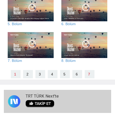
5. Bölüm
6. Bölüm
7. Bölüm
8. Bölüm
1
2
3
4
5
6
7
TRT TÜRK Next'te