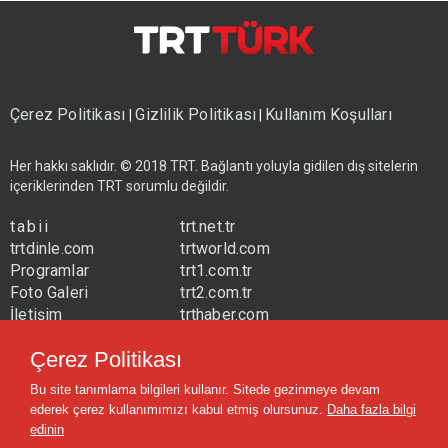
Çerez Politikası
Gizlilik Politikası
Kullanım Koşulları
|
|
Her hakkı saklıdır. © 2018 TRT. Bağlantı yoluyla gidilen dış sitelerin
içeriklerinden TRT sorumlu değildir.
tabii
trt.net.tr
trtdinle.com
trtworld.com
Programlar
trt1.com.tr
Foto Galeri
trt2.com.tr
İletişim
trthaber.com
Yayın Frekansları
trtspor.com.tr
Çerez Politikası
trtavaz.com.tr
Bu site tanımlama bilgileri kullanır. Sitede gezinmeye devam
trtmuzik.net.tr
ederek çerez kullanımımızı kabul etmiş olursunuz.
Daha fazla bilgi
trtcocuk.net.tr
edinin