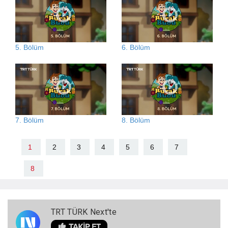
5. Bölüm
6. Bölüm
7. Bölüm
8. Bölüm
1
2
3
4
5
6
7
8
TRT TÜRK Next'te