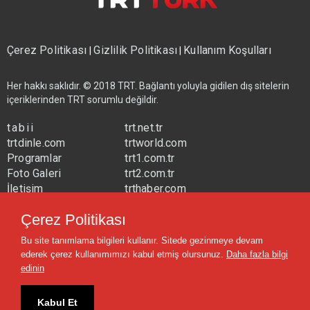
Çerez Politikası
Gizlilik Politikası
Kullanım Koşulları
|
|
Her hakkı saklıdır. © 2018 TRT. Bağlantı yoluyla gidilen dış sitelerin
içeriklerinden TRT sorumlu değildir.
tabii
trt.net.tr
trtdinle.com
trtworld.com
Programlar
trt1.com.tr
Foto Galeri
trt2.com.tr
İletişim
trthaber.com
Yayın Frekansları
trtspor.com.tr
Çerez Politikası
trtavaz.com.tr
Bu site tanımlama bilgileri kullanır. Sitede gezinmeye devam
trtmuzik.net.tr
ederek çerez kullanımımızı kabul etmiş olursunuz.
Daha fazla bilgi
trtcocuk.net.tr
edinin
Kabul Et