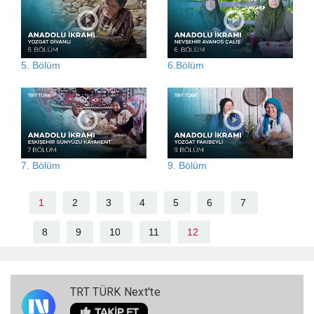
5. Bölüm
6.Bölüm
7. Bölüm
9. Bölüm
1
2
3
4
5
6
7
8
9
10
11
12
TRT TÜRK Next'te