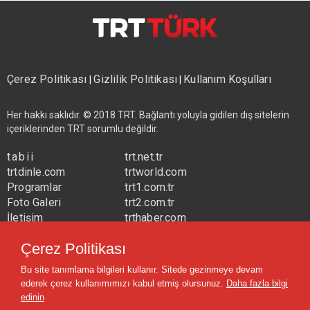
Çerez Politikası
Gizlilik Politikası
Kullanım Koşulları
|
|
Her hakkı saklıdır. © 2018 TRT. Bağlantı yoluyla gidilen dış sitelerin
içeriklerinden TRT sorumlu değildir.
tabii
trt.net.tr
trtdinle.com
trtworld.com
Programlar
trt1.com.tr
Foto Galeri
trt2.com.tr
İletişim
trthaber.com
Yayın Frekansları
trtspor.com.tr
Çerez Politikası
trtavaz.com.tr
Bu site tanımlama bilgileri kullanır. Sitede gezinmeye devam
trtmuzik.net.tr
ederek çerez kullanımımızı kabul etmiş olursunuz.
Daha fazla bilgi
trtcocuk.net.tr
edinin