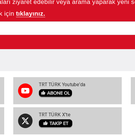
ları ziyaret edebilir veya arama yaparak yeni so
 için
tıklayınız.
TRT TÜRK Youtube’da
TRT TÜRK X'te