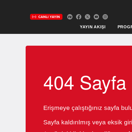
YAYIN AKIŞI
PROG
404 Sayfa
Erişmeye çalıştığınız sayfa bu
Sayfa kaldırılmış veya eksik gir