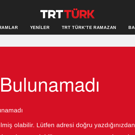
RAMLAR
YENİLER
TRT TÜRK’TE RAMAZAN
BA
 Bulunamadı
lunamadı
ilmiş olabilir. Lütfen adresi doğru yazdığınızda