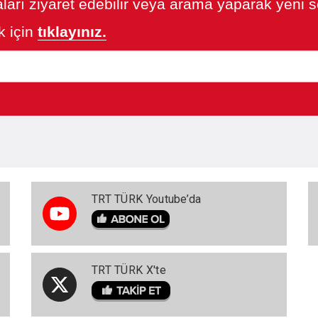
ları ziyaret edebilir veya arama yaparak yeni so
 için
tıklayınız.
TRT TÜRK Youtube’da
TRT TÜRK X'te