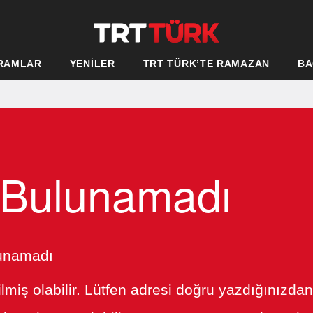
RAMLAR
YENİLER
TRT TÜRK’TE RAMAZAN
BA
 Bulunamadı
lunamadı
ilmiş olabilir. Lütfen adresi doğru yazdığınızda