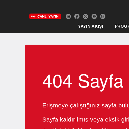
YAYIN AKIŞI
PROG
404 Sayfa
Erişmeye çalıştığınız sayfa bu
Sayfa kaldırılmış veya eksik gir