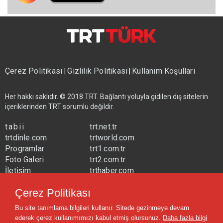
Çerez Politikası
Gizlilik Politikası
Kullanım Koşulları
|
|
Her hakkı saklıdır. © 2018 TRT. Bağlantı yoluyla gidilen dış sitelerin
içeriklerinden TRT sorumlu değildir.
tabii
trt.net.tr
trtdinle.com
trtworld.com
Programlar
trt1.com.tr
Foto Galeri
trt2.com.tr
İletişim
trthaber.com
Yayın Frekansları
trtspor.com.tr
Çerez Politikası
trtavaz.com.tr
Bu site tanımlama bilgileri kullanır. Sitede gezinmeye devam
trtmuzik.net.tr
ederek çerez kullanımımızı kabul etmiş olursunuz.
Daha fazla bilgi