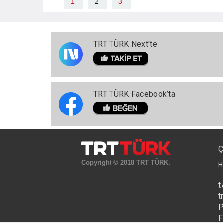
1
2
3
TRT TÜRK Next'te
TRT TÜRK Facebook’ta
Ç
Copyright © 2018 TRT TÜRK.
H
t
t
P
F