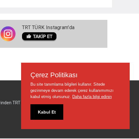
TRT TÜRK Instagram'da
Çerez Politikası
Bu site tanımlama bilgileri kullanır. Sitede
gezinmeye devam ederek çerez kullanımımızı
kabul etmiş olursunuz.
Daha fazla bilgi edinin
lerinden TRT sorumlu değildir.
Kabul Et