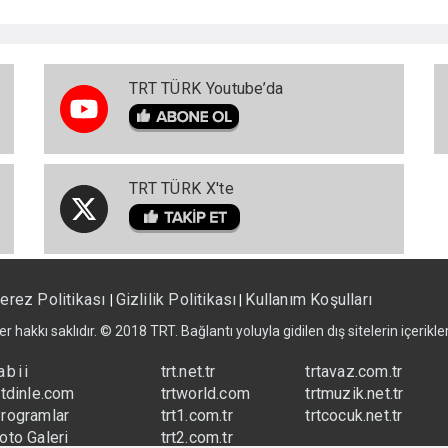
TRT TÜRK Youtube’da
TRT TÜRK X'te
erez Politikası
Gizlilik Politikası
Kullanım Koşulları
|
|
er hakkı saklıdır. © 2018 TRT. Bağlantı yoluyla gidilen dış sitelerin içerik
abii
trt.net.tr
trtavaz.com.tr
rtdinle.com
trtworld.com
trtmuzik.net.tr
rogramlar
trt1.com.tr
trtcocuk.net.tr
oto Galeri
trt2.com.tr