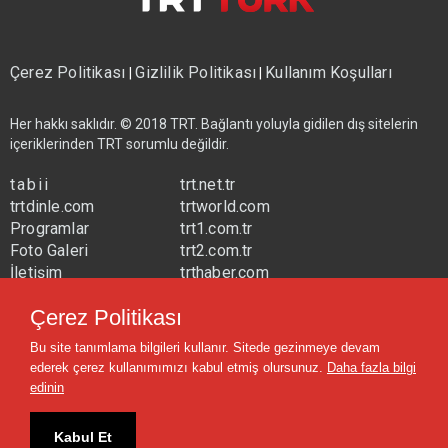
Çerez Politikası
Gizlilik Politikası
Kullanım Koşulları
|
|
Her hakkı saklıdır. © 2018 TRT. Bağlantı yoluyla gidilen dış sitelerin
içeriklerinden TRT sorumlu değildir.
tabii
trt.net.tr
trtdinle.com
trtworld.com
Programlar
trt1.com.tr
Foto Galeri
trt2.com.tr
İletişim
trthaber.com
Yayın Frekansları
trtspor.com.tr
Çerez Politikası
trtavaz.com.tr
Bu site tanımlama bilgileri kullanır. Sitede gezinmeye devam
trtmuzik.net.tr
ederek çerez kullanımımızı kabul etmiş olursunuz.
Daha fazla bilgi
trtcocuk.net.tr
edinin
Kabul Et