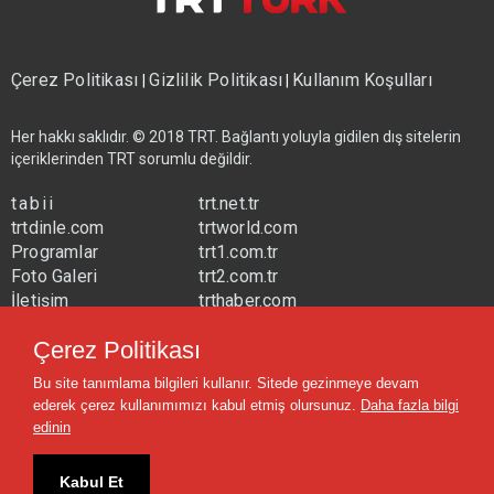
Çerez Politikası
Gizlilik Politikası
Kullanım Koşulları
|
|
Her hakkı saklıdır. © 2018 TRT. Bağlantı yoluyla gidilen dış sitelerin
içeriklerinden TRT sorumlu değildir.
tabii
trt.net.tr
trtdinle.com
trtworld.com
Programlar
trt1.com.tr
Foto Galeri
trt2.com.tr
İletişim
trthaber.com
Yayın Frekansları
trtspor.com.tr
Çerez Politikası
trtavaz.com.tr
Bu site tanımlama bilgileri kullanır. Sitede gezinmeye devam
trtmuzik.net.tr
ederek çerez kullanımımızı kabul etmiş olursunuz.
Daha fazla bilgi
trtcocuk.net.tr
edinin
Kabul Et